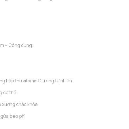
âm – Công dụng:
ng hấp thu vitamin D trong tự nhiên
ng cơ thể.
ho xương chắc khỏe
ngừa béo phì