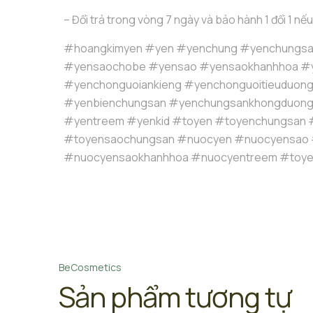
– Đổi trả trong vòng 7 ngày và bảo hành 1 đổi 1 nếu
#hoangkimyen #yen #yenchung #yenchungsa
#yensaochobe #yensao #yensaokhanhhoa #
#yenchonguoiankieng #yenchonguoitieuduon
#yenbienchungsan #yenchungsankhongduon
#yentreem #yenkid #toyen #toyenchungsan 
#toyensaochungsan #nuocyen #nuocyensao
#nuocyensaokhanhhoa #nuocyentreem #toye
BeCosmetics
Sản phẩm tương tự