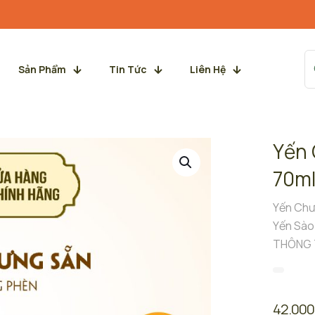
Sản Phẩm
Tin Tức
Liên Hệ
Yến 
70ml
Yến Chư
Yến Sào
THÔNG 
42.00