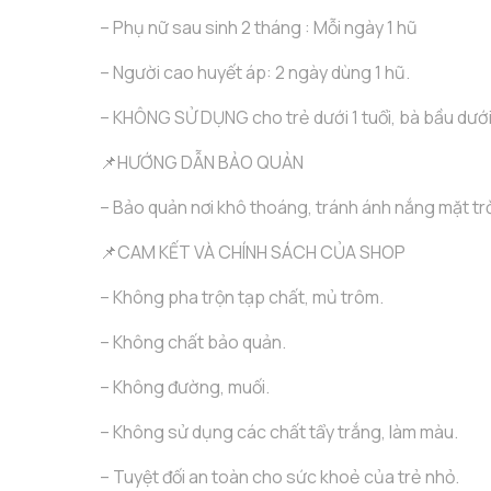
– Phụ nữ sau sinh 2 tháng : Mỗi ngày 1 hũ
– Người cao huyết áp: 2 ngày dùng 1 hũ.
– KHÔNG SỬ DỤNG cho trẻ dưới 1 tuổi, bà bầu dưới
📌HƯỚNG DẪN BẢO QUẢN
– Bảo quản nơi khô thoáng, tránh ánh nắng mặt trờ
📌CAM KẾT VÀ CHÍNH SÁCH CỦA SHOP
– Không pha trộn tạp chất, mủ trôm.
– Không chất bảo quản.
– Không đường, muối.
– Không sử dụng các chất tẩy trắng, làm màu.
– Tuyệt đối an toàn cho sức khoẻ của trẻ nhỏ.