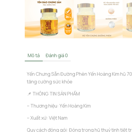
Mô tả
Đánh giá
0
Yến Chưng Sẵn Đường Phèn Yến Hoàng Kim hũ 70
tăng cường sức khỏe
📌 THÔNG TIN SẢN PHẨM
– Thương hiệu: Yến Hoàng Kim
– Xuất xứ: Việt Nam
Quy cách đóng gói: Đóng trong hũ thuỷ tinh tiệt t