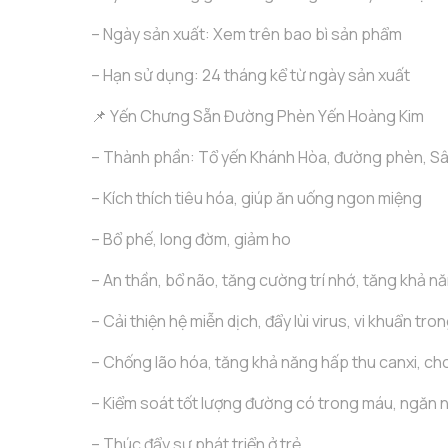
– Ngày sản xuất: Xem trên bao bì sản phẩm
– Hạn sử dụng: 24 tháng kể từ ngày sản xuất
📌 Yến Chưng Sẵn Đường Phèn Yến Hoàng Kim
– Thành phần: Tổ yến Khánh Hòa, đường phèn, S
– Kích thích tiêu hóa, giúp ăn uống ngon miệng
– Bổ phế, long đờm, giảm ho
– An thần, bổ não, tăng cường trí nhớ, tăng khả nă
– Cải thiện hệ miễn dịch, đẩy lùi virus, vi khuẩn tro
– Chống lão hóa, tăng khả năng hấp thu canxi, c
– Kiểm soát tốt lượng đường có trong máu, ngăn 
– Thúc đẩy sự phát triển ở trẻ