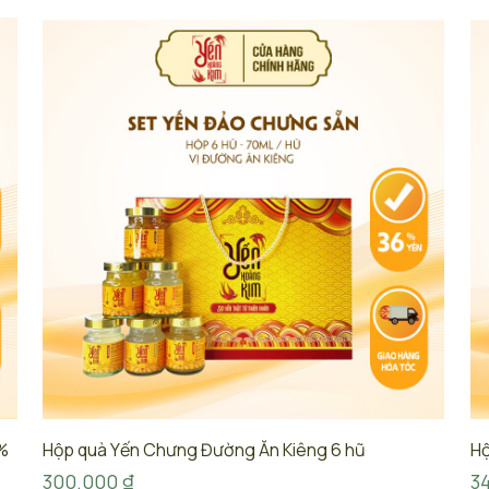
%
Hộp quà Yến Chưng Đường Ăn Kiêng 6 hũ
Hộ
300.000
₫
3