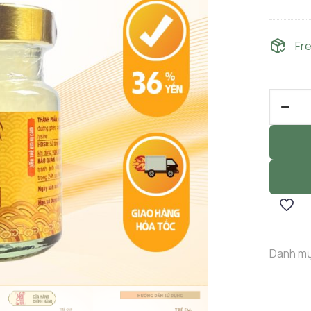
Fr
Yến
Chưng
Sẵn
Đường
Phèn
hũ
70ml
36%
Yến
Danh m
Sào
Khánh
Hòa