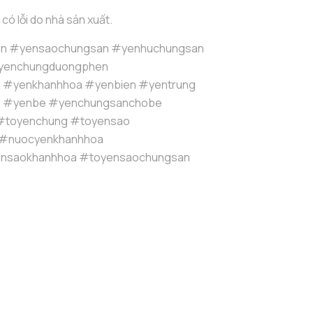
 có lỗi do nhà sản xuất.
n #yensaochungsan #yenhuchungsan
yenchungduongphen
g #yenkhanhhoa #yenbien #yentrung
g #yenbe #yenchungsanchobe
#toyenchung #toyensao
 #nuocyenkhanhhoa
nsaokhanhhoa #toyensaochungsan