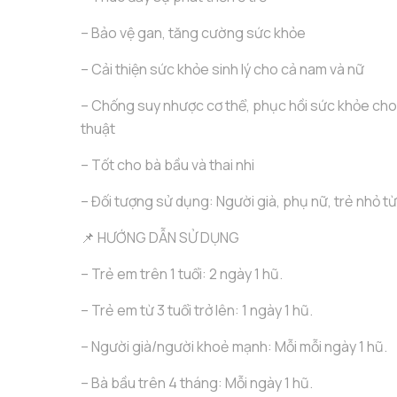
– Bảo vệ gan, tăng cường sức khỏe
– Cải thiện sức khỏe sinh lý cho cả nam và nữ
– Chống suy nhược cơ thể, phục hồi sức khỏe cho
thuật
– Tốt cho bà bầu và thai nhi
– Đối tượng sử dụng: Người già, phụ nữ, trẻ nhỏ từ 
📌 HƯỚNG DẪN SỬ DỤNG
– Trẻ em trên 1 tuổi: 2 ngày 1 hũ.
– Trẻ em từ 3 tuổi trở lên: 1 ngày 1 hũ.
– Người già/người khoẻ mạnh: Mỗi mỗi ngày 1 hũ.
– Bà bầu trên 4 tháng: Mỗi ngày 1 hũ.