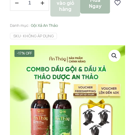
vào giỏ
Gội
Ngay
hàng
Và
Dầu
Xả
Danh mục:
Gội Xả An Thảo
An
Thảo
SKU:
KHÔNG ÁP DỤNG
số
lượng
-17% OFF