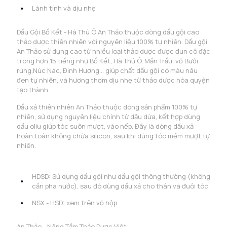
Lành tính và dịu nhẹ
Dầu Gội Bồ Kết - Hà Thủ Ô An Thảo thuộc dòng dầu gội cao
thảo dược thiên nhiên với nguyên liệu 100% tự nhiên. Dầu gội
An Thảo sử dụng cao từ nhiều loại thảo dược được đun cô đặc
trong hơn 15 tiếng như Bồ Kết, Hà Thủ Ô, Mần Trầu, vỏ Bưởi
rừng,Núc Nác, Đinh Hương... giúp chất dầu gội có màu nâu
đen tự nhiên, và hương thơm dịu nhẹ từ thảo dược hòa quyện
tạo thành.
Dầu xả thiên nhiên An Thảo thuộc dòng sản phẩm 100% tự
nhiên, sử dụng nguyên liệu chính từ dầu dừa, kết hợp dùng
dầu oliu giúp tóc suôn mượt, vào nếp. Đây là dòng dầu xả
hoàn toàn không chứa silicon, sau khi dùng tóc mềm mượt tự
nhiên.
HDSD: Sử dụng dầu gội như dầu gội thông thường (không
cần pha nước), sau đó dùng dầu xả cho thân và đuôi tóc.
NSX - HSD: xem trên vỏ hộp
An Thảo - Nâng Tầm Thảo Dược Việt