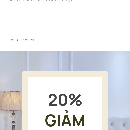
BeCosmetics
20
%
GIẢM