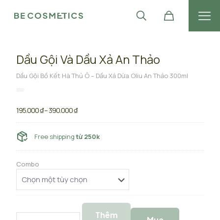
Dầu Gội Và Dầu Xả An Thảo
Dầu Gội Bồ Kết Hà Thủ Ô – Dầu Xả Dừa Oliu An Thảo 300ml
Khoảng
195.000
₫
–
390.000
₫
giá:
từ
195.000 ₫
Free shipping
từ 250k
đến
390.000 ₫
Combo
Thêm
Dầu
Mua