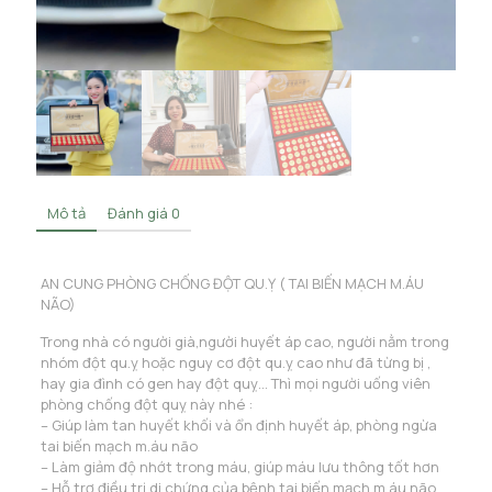
Mô tả
Đánh giá
0
AN CUNG PHÒNG CHỐNG ĐỘT QU.Ỵ ( TAI BIẾN MẠCH M.ÁU
NÃO)
Trong nhà có người già,người huyết áp cao, người nằm trong
nhóm đột qu.ỵ hoặc nguy cơ đột qu.ỵ cao như đã từng bị ,
hay gia đình có gen hay đột quỵ… Thì mọi người uống viên
phòng chống đột quỵ này nhé :
– Giúp làm tan huyết khối và ổn định huyết áp, phòng ngừa
tai biến mạch m.áu não
– Làm giảm độ nhớt trong máu, giúp máu lưu thông tốt hơn
– Hỗ trợ điều trị di chứng của bệnh tai biến mạch m.áu não