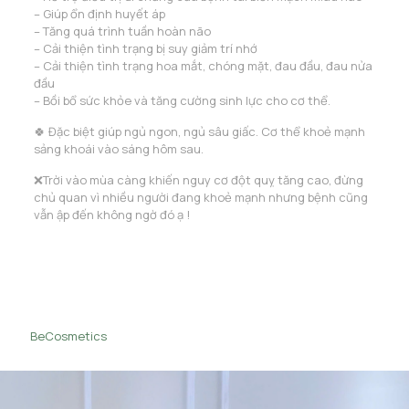
– Giúp ổn định huyết áp
– Tăng quá trình tuần hoàn não
– Cải thiện tình trạng bị suy giảm trí nhớ
– Cải thiện tình trạng hoa mắt, chóng mặt, đau đầu, đau nửa
đầu
– Bồi bổ sức khỏe và tăng cường sinh lực cho cơ thể.
🍀 Đặc biệt giúp ngủ ngon, ngủ sâu giấc. Cơ thể khoẻ mạnh
sảng khoái vào sáng hôm sau.
❌Trời vào mùa càng khiến nguy cơ đột quỵ tăng cao, đừng
chủ quan vì nhiều người đang khoẻ mạnh nhưng bệnh cũng
vẫn ập đến không ngờ đó ạ !
BeCosmetics