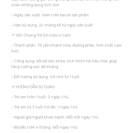
chân không dung tích 0ml.
– Ngày sản xuất: Xem trên bao bì sản phẩm
– Hạn sử dụng: 24 tháng kể từ ngày sản xuất
📌 Yến Chưng Trẻ Em Kids vị Cam
– Thành phần: Tổ yến Khánh Hòa, đường phèn, tinh chất cam
tươi
– Công dụng: bồi bổ sức khỏe, kích thích hệ tiêu hóa, giúp
tăng cường sức đề kháng
– Đối tượng sử dụng: trẻ nhỏ từ 1 tuổi
📌 HƯỚNG DẪN SỬ DỤNG
– Trẻ em trên 1 tuổi: 2 ngày 1 hũ.
– Trẻ em từ 3 tuổi trở lên: 1 ngày 1 hũ.
– Người già/người khoẻ mạnh: Mỗi mỗi ngày 1 hũ.
– Bà bầu trên 4 tháng: Mỗi ngày 1 hũ.