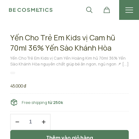
Yến Cho Trẻ Em Kids vị Cam hũ
70ml 36% Yến Sào Khánh Hòa
Yến Cho Trẻ Em Kids vị Cam Yến Hoàng Kim hũ 70ml 36% Yến
Sào Khánh Hòa nguyên chất giúp bé ăn ngon, ngủ ngon 📌
[…]
45.000
₫
Free shipping
từ 250k
Yến
Cho
Trẻ
Em
Thêm vào giỏ hàng