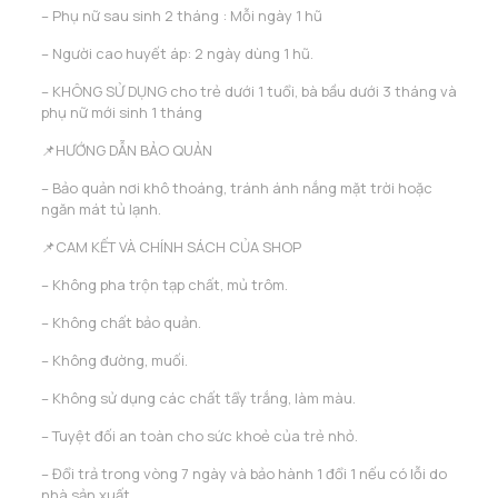
– Phụ nữ sau sinh 2 tháng : Mỗi ngày 1 hũ
– Người cao huyết áp: 2 ngày dùng 1 hũ.
– KHÔNG SỬ DỤNG cho trẻ dưới 1 tuổi, bà bầu dưới 3 tháng và
phụ nữ mới sinh 1 tháng
📌HƯỚNG DẪN BẢO QUẢN
– Bảo quản nơi khô thoáng, tránh ánh nắng mặt trời hoặc
ngăn mát tủ lạnh.
📌CAM KẾT VÀ CHÍNH SÁCH CỦA SHOP
– Không pha trộn tạp chất, mủ trôm.
– Không chất bảo quản.
– Không đường, muối.
– Không sử dụng các chất tẩy trắng, làm màu.
– Tuyệt đối an toàn cho sức khoẻ của trẻ nhỏ.
– Đổi trả trong vòng 7 ngày và bảo hành 1 đổi 1 nếu có lỗi do
nhà sản xuất.