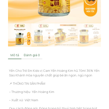
Mô tả
Đánh giá
0
Yến Cho Trẻ Em Kids vị Cam Yến Hoàng Kim hũ 70ml 36% Yến
Sào Khánh Hòa nguyên chất giúp bé ăn ngon, ngủ ngon
📌 THÔNG TIN SẢN PHẨM
– Thương hiệu: Yến Hoàng Kim
– Xuất xứ: Việt Nam
Quy cách đóng gói: Đóng trong hũ thuỷ tinh tiệt trùng hút