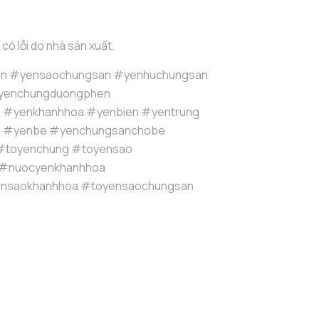
 có lỗi do nhà sản xuất.
n #yensaochungsan #yenhuchungsan
yenchungduongphen
g #yenkhanhhoa #yenbien #yentrung
g #yenbe #yenchungsanchobe
#toyenchung #toyensao
 #nuocyenkhanhhoa
nsaokhanhhoa #toyensaochungsan