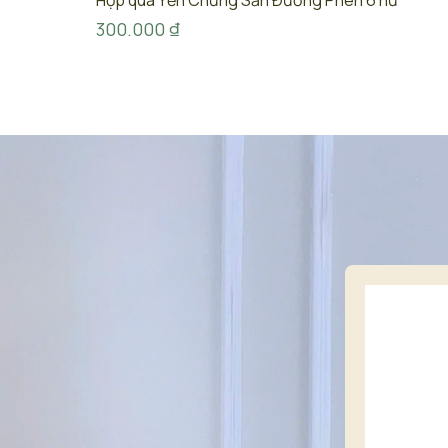
Hộp quà Yến Chưng Sẵn Đường Phèn 6 hũ
300.000
₫