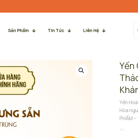
Sản Phẩm
Tin Tức
Liên Hệ
Yến 
Thảo
Khá
Yến Hoà
Hòa ngu
PHẨM – 