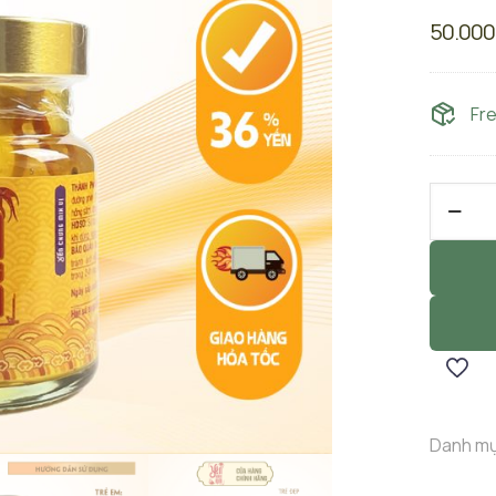
50.00
Fr
Yến
Chưng
Sẵn
Đông
Trùng
Hạ
Thảo
hũ
70ml
Danh m
36%
Yến