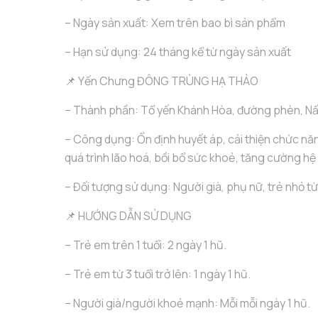
– Ngày sản xuất: Xem trên bao bì sản phẩm
– Hạn sử dụng: 24 tháng kể từ ngày sản xuất
📌 Yến Chưng ĐÔNG TRÙNG HẠ THẢO
– Thành phần: Tổ yến Khánh Hòa, đường phèn, N
– Công dụng: Ổn định huyết áp, cải thiện chức năn
quá trình lão hoá, bồi bổ sức khoẻ, tăng cường hệ
– Đối tượng sử dụng: Người già, phụ nữ, trẻ nhỏ từ 
📌 HƯỚNG DẪN SỬ DỤNG
– Trẻ em trên 1 tuổi: 2 ngày 1 hũ.
– Trẻ em từ 3 tuổi trở lên: 1 ngày 1 hũ.
– Người già/người khoẻ mạnh: Mỗi mỗi ngày 1 hũ.