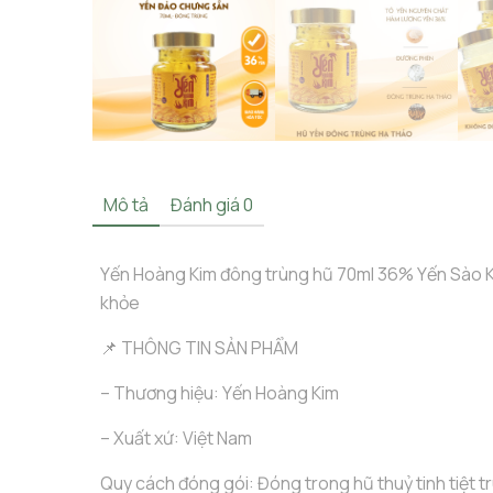
Mô tả
Đánh giá
0
Yến Hoàng Kim đông trùng hũ 70ml 36% Yến Sào 
khỏe
📌 THÔNG TIN SẢN PHẨM
– Thương hiệu: Yến Hoàng Kim
– Xuất xứ: Việt Nam
Quy cách đóng gói: Đóng trong hũ thuỷ tinh tiệt t