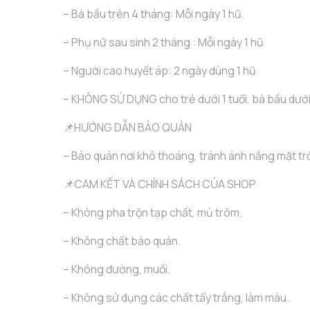
– Bà bầu trên 4 tháng: Mỗi ngày 1 hũ.
– Phụ nữ sau sinh 2 tháng : Mỗi ngày 1 hũ
– Người cao huyết áp: 2 ngày dùng 1 hũ.
– KHÔNG SỬ DỤNG cho trẻ dưới 1 tuổi, bà bầu dưới
📌HƯỚNG DẪN BẢO QUẢN
– Bảo quản nơi khô thoáng, tránh ánh nắng mặt trờ
📌CAM KẾT VÀ CHÍNH SÁCH CỦA SHOP
– Không pha trộn tạp chất, mủ trôm.
– Không chất bảo quản.
– Không đường, muối.
– Không sử dụng các chất tẩy trắng, làm màu.