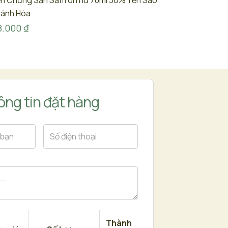
n Chưng Sẵn Saffron hũ 70ml 36% Yến Sào
hánh Hòa
8.000
₫
ng tin đặt hàng
Thành