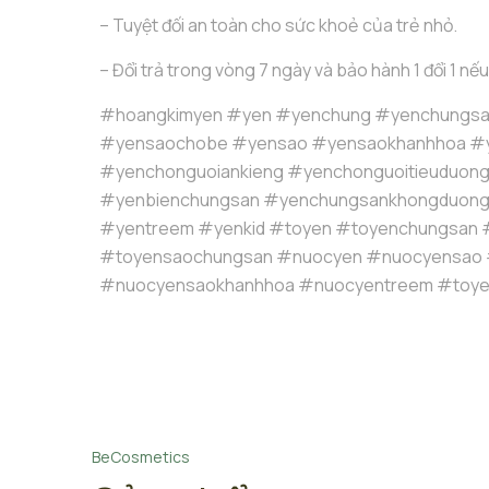
– Tuyệt đối an toàn cho sức khoẻ của trẻ nhỏ.
– Đổi trả trong vòng 7 ngày và bảo hành 1 đổi 1 nếu
#hoangkimyen #yen #yenchung #yenchungsa
#yensaochobe #yensao #yensaokhanhhoa #
#yenchonguoiankieng #yenchonguoitieuduon
#yenbienchungsan #yenchungsankhongduon
#yentreem #yenkid #toyen #toyenchungsan 
#toyensaochungsan #nuocyen #nuocyensao
#nuocyensaokhanhhoa #nuocyentreem #toye
BeCosmetics