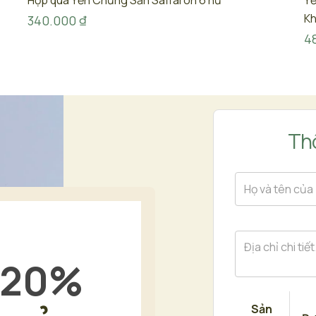
Hộp quà Yến Chưng Sẵn Saffaron 6 hũ
Yế
K
340.000
₫
4
Thô
20
%
Sản