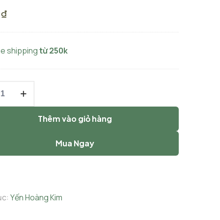
0
₫
ee shipping
từ 250k
Thêm vào giỏ hàng
Mua Ngay
ục:
Yến Hoàng Kim