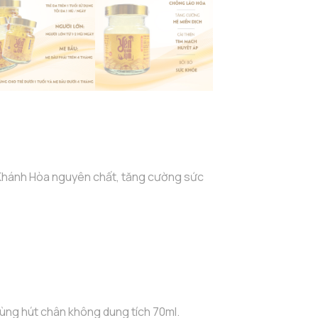
Sào
Khánh
Hòa
số
lượng
Khánh Hòa nguyên chất, tăng cường sức
rùng hút chân không dung tích 70ml.