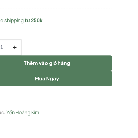
ee shipping
từ 250k
Thêm vào giỏ hàng
Mua Ngay
n
ục:
Yến Hoàng Kim