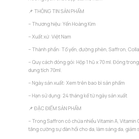
📌 THÔNG TIN SẢN PHẨM
– Thương hiệu: Yến Hoàng Kim
– Xuất xứ: Việt Nam
– Thành phần: Tổ yến, đường phèn, Saffron, Coll
– Quy cách đóng gói: Hộp 1 hũ x 70 ml. Đóng trong
dung tích 70ml.
– Ngày sản xuất: Xem trên bao bì sản phẩm
– Hạn sử dụng: 24 tháng kể từ ngày sản xuất
📌 ĐẶC ĐIỂM SẢN PHẨM
– Trong Saffron có chứa nhiều Vitamin A, Vitamin 
tăng cường sự đàn hồi cho da, làm sáng da, giảm 