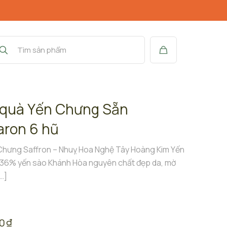
quà Yến Chưng Sẵn
aron 6 hũ
Chưng Saffron – Nhuỵ Hoa Nghệ Tây Hoàng Kim Yến
 36% yến sào Khánh Hòa nguyên chất đẹp da, mờ
…]
00
₫