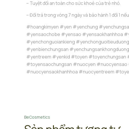
– Tuyệt đối an toàn cho sức khoẻ của trẻ nhỏ.
– Đổi trả trong vòng 7 ngày và bảo hành 1 đổi 1 nếu
#hoangkimyen #yen #yenchung #yenchungsa
#yensaochobe #yensao #yensaokhanhhoa #
#yenchonguoiankieng #yenchonguoitieuduon
#yenbienchungsan #yenchungsankhongduon
#yentreem #yenkid #toyen #toyenchungsan 
#toyensaochungsan #nuocyen #nuocyensao
#nuocyensaokhanhhoa #nuocyentreem #toye
BeCosmetics