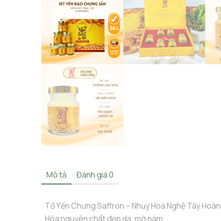
Mô tả
Đánh giá
0
Tổ Yến Chưng Saffron – Nhuỵ Hoa Nghệ Tây Hoàn
Hòa nguyên chất đẹp da, mờ nám