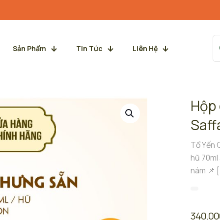
Sản Phẩm
Tin Tức
Liên Hệ
Hộp 
Saff
Tổ Yến 
hũ 70ml
nám 📌
[
340.0