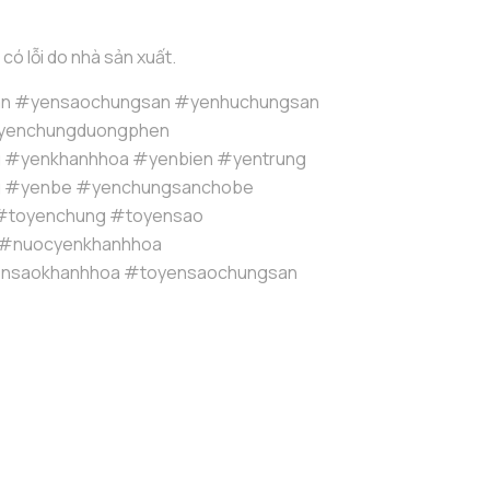
 có lỗi do nhà sản xuất.
n #yensaochungsan #yenhuchungsan
yenchungduongphen
g #yenkhanhhoa #yenbien #yentrung
g #yenbe #yenchungsanchobe
#toyenchung #toyensao
 #nuocyenkhanhhoa
nsaokhanhhoa #toyensaochungsan