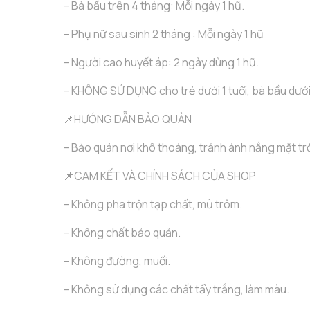
– Bà bầu trên 4 tháng: Mỗi ngày 1 hũ.
– Phụ nữ sau sinh 2 tháng : Mỗi ngày 1 hũ
– Người cao huyết áp: 2 ngày dùng 1 hũ.
– KHÔNG SỬ DỤNG cho trẻ dưới 1 tuổi, bà bầu dưới
📌HƯỚNG DẪN BẢO QUẢN
– Bảo quản nơi khô thoáng, tránh ánh nắng mặt trờ
📌CAM KẾT VÀ CHÍNH SÁCH CỦA SHOP
– Không pha trộn tạp chất, mủ trôm.
– Không chất bảo quản.
– Không đường, muối.
– Không sử dụng các chất tẩy trắng, làm màu.