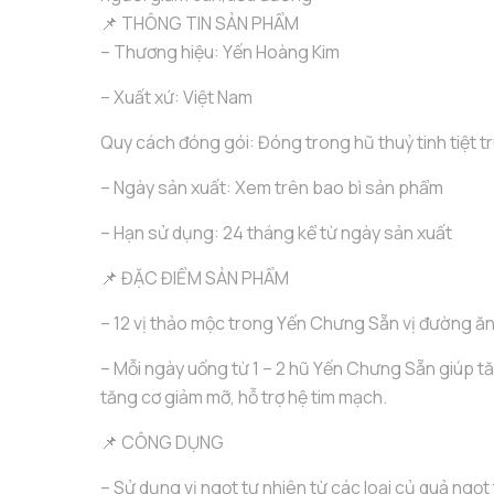
📌 THÔNG TIN SẢN PHẨM
– Thương hiệu: Yến Hoàng Kim
– Xuất xứ: Việt Nam
Quy cách đóng gói: Đóng trong hũ thuỷ tinh tiệt t
– Ngày sản xuất: Xem trên bao bì sản phẩm
– Hạn sử dụng: 24 tháng kể từ ngày sản xuất
📌 ĐẶC ĐIỂM SẢN PHẨM
– 12 vị thảo mộc trong Yến Chưng Sẵn vị đường ăn 
– Mỗi ngày uống từ 1 – 2 hũ Yến Chưng Sẵn giúp 
tăng cơ giảm mỡ, hỗ trợ hệ tim mạch.
📌 CÔNG DỤNG
– Sử dụng vị ngọt tự nhiên từ các loại củ quả ngọt