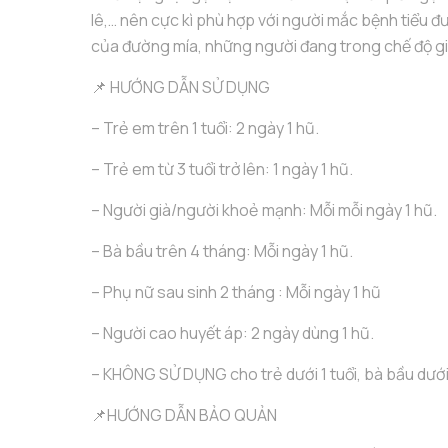
lê,… nên cực kì phù hợp với người mắc bệnh tiểu đ
của đường mía, những người đang trong chế độ g
📌 HƯỚNG DẪN SỬ DỤNG
– Trẻ em trên 1 tuổi: 2 ngày 1 hũ.
– Trẻ em từ 3 tuổi trở lên: 1 ngày 1 hũ.
– Người già/người khoẻ mạnh: Mỗi mỗi ngày 1 hũ.
– Bà bầu trên 4 tháng: Mỗi ngày 1 hũ.
– Phụ nữ sau sinh 2 tháng : Mỗi ngày 1 hũ
– Người cao huyết áp: 2 ngày dùng 1 hũ.
– KHÔNG SỬ DỤNG cho trẻ dưới 1 tuổi, bà bầu dưới
📌HƯỚNG DẪN BẢO QUẢN