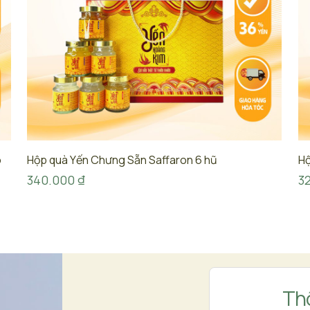
o
Hộp quà Yến Chưng Sẵn Saffaron 6 hũ
Hộ
340.000
₫
3
Thô