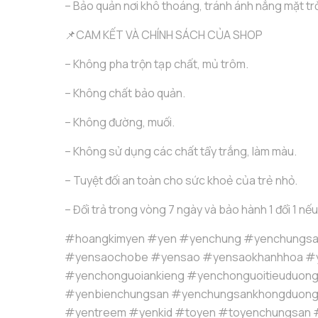
– Bảo quản nơi khô thoáng, tránh ánh nắng mặt trờ
📌CAM KẾT VÀ CHÍNH SÁCH CỦA SHOP
– Không pha trộn tạp chất, mủ trôm.
– Không chất bảo quản.
– Không đường, muối.
– Không sử dụng các chất tẩy trắng, làm màu.
– Tuyệt đối an toàn cho sức khoẻ của trẻ nhỏ.
– Đổi trả trong vòng 7 ngày và bảo hành 1 đổi 1 nếu
#hoangkimyen #yen #yenchung #yenchungsa
#yensaochobe #yensao #yensaokhanhhoa #
#yenchonguoiankieng #yenchonguoitieuduon
#yenbienchungsan #yenchungsankhongduon
#yentreem #yenkid #toyen #toyenchungsan 