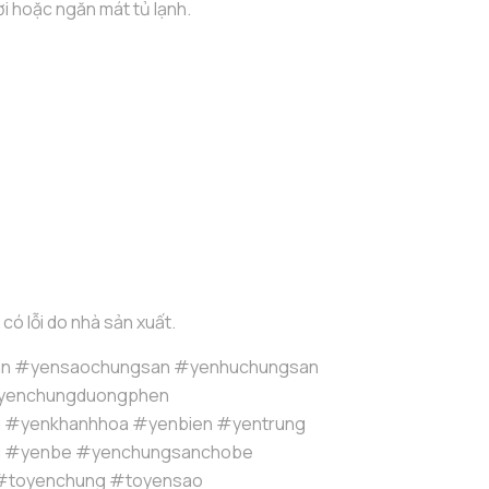
i hoặc ngăn mát tủ lạnh.
 có lỗi do nhà sản xuất.
n #yensaochungsan #yenhuchungsan
yenchungduongphen
g #yenkhanhhoa #yenbien #yentrung
g #yenbe #yenchungsanchobe
#toyenchung #toyensao