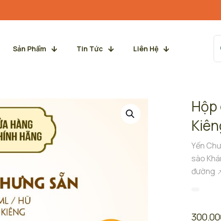
Sản Phẩm
Tin Tức
Liên Hệ
Hộp 
Kiên
Yến Chư
sào Khá
đường 
300.0