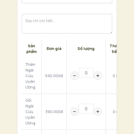
Sản
Thành
Đơn giá
Số lượng
phẩm
tiền
Thảm
Ngải
Cứu
590.000đ
0 ₫
Uyên
Ương
Gối
Ngải
Cứu
390.000đ
0 ₫
Uyên
Ương