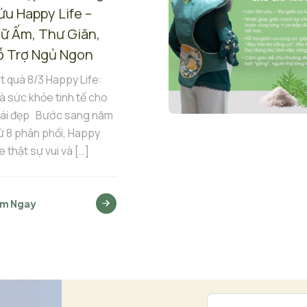
ứu Happy Life –
iữ Ấm, Thư Giãn,
ỗ Trợ Ngủ Ngon
t quà 8/3 Happy Life:
à sức khỏe tinh tế cho
ái đẹp Bước sang năm
ứ 8 phân phối, Happy
fe thật sự vui và
[…]
m Ngay