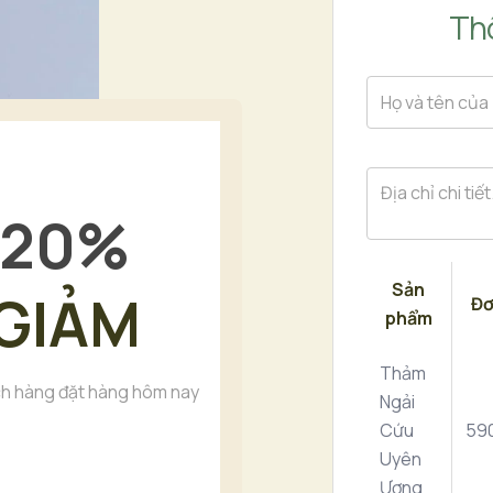
Thô
20
%
Sản
GIẢM
Đơ
phẩm
Thảm
h hàng đặt hàng hôm nay
Ngải
Cứu
59
Uyên
Ương