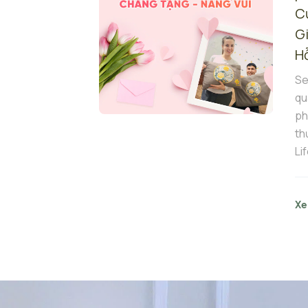
C
G
H
Se
qu
ph
th
Li
Xe