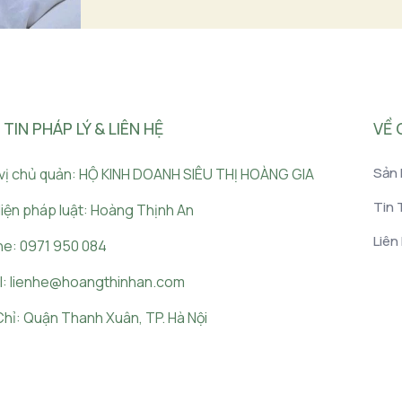
IN PHÁP LÝ & LIÊN HỆ
VỀ 
Sản
vị chủ quản: HỘ KINH DOANH SIÊU THỊ HOÀNG GIA
Tin 
diện pháp luật: Hoàng Thịnh An
Liên
e: 0971 950 084
l: lienhe@hoangthinhan.com
Chỉ: Quận Thanh Xuân, TP. Hà Nội