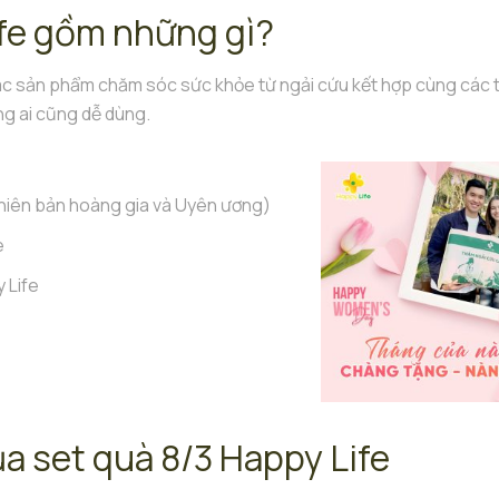
ife gồm những gì?
c sản phẩm chăm sóc sức khỏe từ ngải cứu kết hợp cùng các 
ặng ai cũng dễ dùng.
hiên bản hoàng gia và Uyên ương)
e
 Life
a set quà 8/3 Happy Life