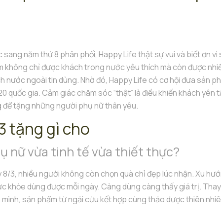
 sang năm thứ 8 phân phối, Happy Life thật sự vui và biết ơn vì
 không chỉ được khách trong nước yêu thích mà còn được nhi
h nước ngoài tin dùng. Nhờ đó, Happy Life có cơ hội đưa sản 
20 quốc gia. Cảm giác chăm sóc “thật” là điều khiến khách yên 
 để tặng những người phụ nữ thân yêu.
3 tặng gì cho
ụ nữ vừa tinh tế vừa thiết thực?
 8/3, nhiều người không còn chọn quà chỉ đẹp lúc nhận. Xu hư
ức khỏe dùng được mỗi ngày. Càng dùng càng thấy giá trị. Tha
mình, sản phẩm từ ngải cứu kết hợp cùng thảo dược thiên nhi
.