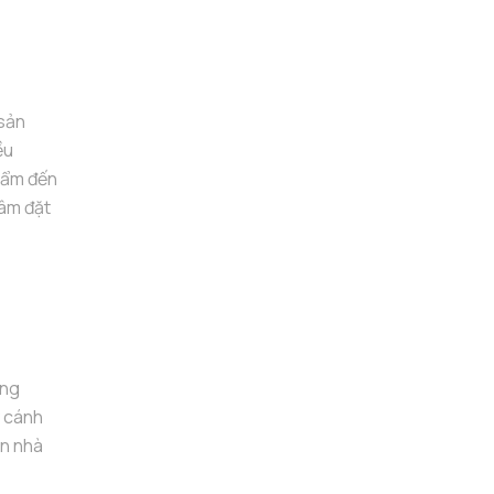
 sản
ều
phẩm đến
tâm đặt
ớng
y cánh
ên nhà