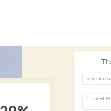
Thô
20
%