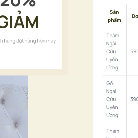
Sản
GIẢM
Đơ
phẩm
Thảm
h hàng đặt hàng hôm nay
Ngải
Cứu
59
Uyên
Ương
Gối
Ngải
Cứu
39
Uyên
Ương
Thảm