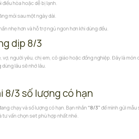
i điều hòa hoặc dễ bị lạnh.
ăng mỏi sau một ngày dài.
 thần nhẹ hơn và hỗ trợ ngủ ngon hơn khi dùng đều.
ng dịp 8/3
, vợ, người yêu, chị em, cô giáo hoặc đồng nghiệp. Đây là món
dùng lâu sẽ nhớ lâu.
i 8/3 số lượng có hạn
 đang chạy và số lượng có hạn. Bạn nhắn
“8/3”
để mình gửi mẫu 
à tư vấn chọn set phù hợp nhất nhé.