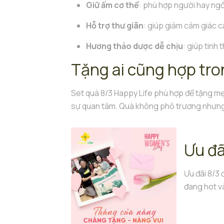
Giữ ấm cơ thể
: phù hợp người hay ngồ
Hỗ trợ thư giãn
: giúp giảm cảm giác c
Hương thảo dược dễ chịu
: giúp tinh
Tặng ai cũng hợp tro
Set quà 8/3 Happy Life phù hợp để tặng mẹ
sự quan tâm. Quà không phô trương nhưng 
Ưu đã
Ưu đãi 8/3
đang hot v