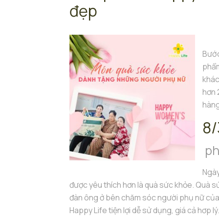
đẹp
Bước
phẩm
khác
hơn 
hàng
8/
ph
Ngày
được yêu thích hơn là quà sức khỏe. Quà s
đàn ông ở bên chăm sóc người phụ nữ của 
Happy Life tiện lợi dễ sử dụng, giá cả hơp lý