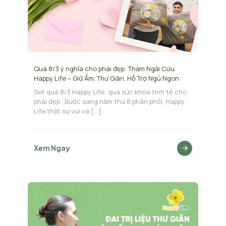
Quà 8/3 ý nghĩa cho phái đẹp: Thảm Ngải Cứu
Happy Life – Giữ Ấm, Thư Giãn, Hỗ Trợ Ngủ Ngon
Set quà 8/3 Happy Life: quà sức khỏe tinh tế cho
phái đẹp Bước sang năm thứ 8 phân phối, Happy
Life thật sự vui và
[…]
Xem Ngay