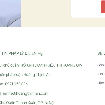
IN PHÁP LÝ & LIÊN HỆ
VỀ 
Sản
vị chủ quản: HỘ KINH DOANH SIÊU THỊ HOÀNG GIA
Tin 
diện pháp luật: Hoàng Thịnh An
Liên
e: 0971 950 084
l: lienhe@hoangthinhan.com
Chỉ: Quận Thanh Xuân, TP. Hà Nội