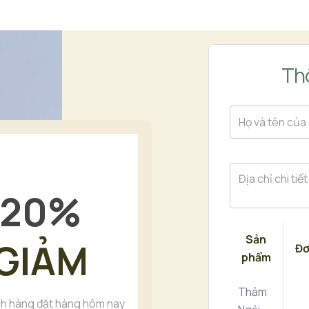
Thô
20
%
Sản
GIẢM
Đơ
phẩm
Thảm
h hàng đặt hàng hôm nay