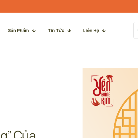
Sản Phẩm
Tin Tức
Liên Hệ
ng” Của