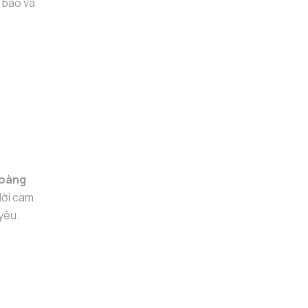
ế bào và
Hoàng
lời cam
yêu.