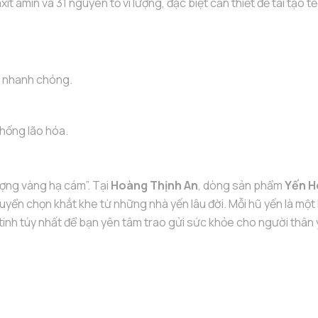
it amin và 31 nguyên tố vi lượng, đặc biệt cần thiết để tái tạo t
c nhanh chóng.
chống lão hóa.
ượng vàng hạ cám”. Tại
Hoàng Thịnh An
, dòng sản phẩm
Yến 
yển chọn khắt khe từ những nhà yến lâu đời. Mỗi hũ yến là một 
 tinh túy nhất để bạn yên tâm trao gửi sức khỏe cho người thân 